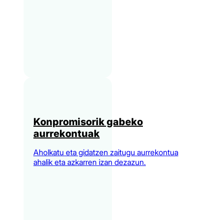
Konpromisorik gabeko
aurrekontuak
Aholkatu eta gidatzen zaitugu aurrekontua
ahalik eta azkarren izan dezazun.