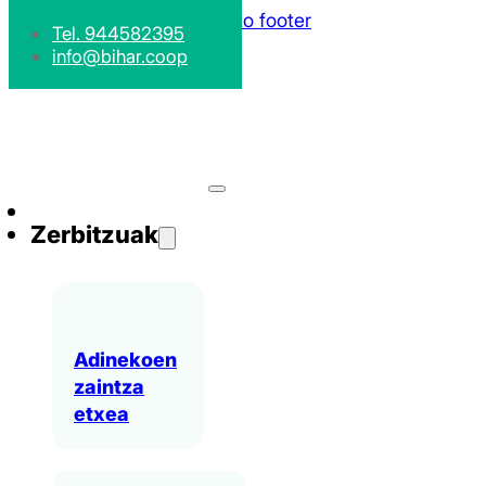
Skip to main content
Skip to footer
Tel. 944582395
info@bihar.coop
Zerbitzuak
Adinekoen
zaintza
etxea