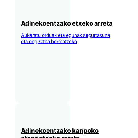
Adinekoentzako etxeko arreta
Aukeratu orduak eta egunak segurtasuna
eta ongizatea bermatzeko
Adinekoentzako kanpoko