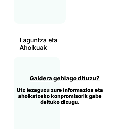
Laguntza eta
Aholkuak
Galdera gehiago dituzu?
Utz iezaguzu zure informazioa eta
aholkatzeko konpromisorik gabe
deituko dizugu.