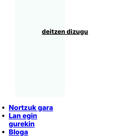
deitzen dizugu
Nortzuk gara
Lan egin
gurekin
Bloga