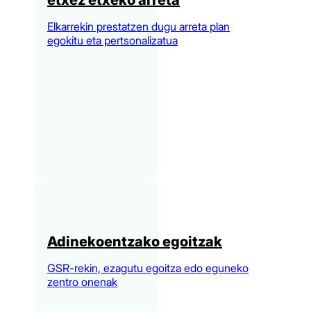
etxez etxeko arreta
Elkarrekin prestatzen dugu arreta plan
egokitu eta pertsonalizatua
Adinekoentzako egoitzak
GSR-rekin, ezagutu egoitza edo eguneko
zentro onenak